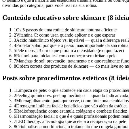
O desafio é que a maioria das esteticistas trabalha sozinha ou com e
divididas por categoria, para você usar na sua rotina.
Conteúdo educativo sobre skincare (8 ideia
1
Os 5 passos de uma rotina de skincare noturna eficiente
2
Vitamina C: como usar, quando aplicar e o que esperar
3
Ácido hialurônico tópico vs. injetável — qual a diferença real
4
Protetor solar: por que é o passo mais importante da sua rotina
5
Pele oleosa: 3 erros que pioram a oleosidade (e o que fazer)
6
Retinol para iniciantes: como começar sem irritar a pele
7
Manchas de sol: prevenção, tratamento e o que realmente fun
8
Ordem correta dos produtos de skincare — do mais leve ao m
Posts sobre procedimentos estéticos (8 idei
1
Limpeza de pele: o que acontece em cada etapa do procedime
2
Peeling químico vs. peeling mecânico — quando indicar cad
3
Microagulhamento: para que serve, como funciona e cuidados
4
Drenagem linfática facial: benefícios que vão além da estética
5
Radiofrequência: como estimula colágeno e combate flacidez
6
Harmonização facial: o que é e quais profissionais podem real
7
LED therapy: a tecnologia que acelera a recuperação da pele
8
Criolipólise: como funciona o tratamento que congela gordura