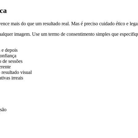
ica
nce mais do que um resultado real. Mas é preciso cuidado ético e legal
 qualquer imagem. Use um termo de consentimento simples que especifiq
 e depois
confiança
o de sessões
erente
resultado visual
ivas irreais
ssão
'