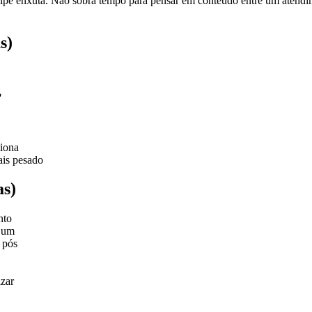
quipe enxuta. Não sobra tempo para pensar em conteúdo entre um atendim
s)
?
ciona
ais pesado
as)
nto
a um
 pós
izar