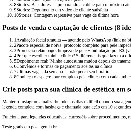
8
Stories: Bastidores — preparando a cabine para o próximo at
9
Stories: Depoimento em vídeo de cliente satisfeita
10
Stories: Contagem regressiva para vaga de última hora
Posts de venda e captação de clientes (8 ide
1
Avaliação facial gratuita — agende pelo WhatsApp (link na bi
2
Pacote especial de noiva: protocolo completo para pele impec
3
Promoção relâmpago: limpeza de pele + hidratação por R$ [va
4
Por que escolher minha clínica? 5 diferenciais que fazem a di
5
Depoimento real: 'Minha autoestima mudou depois do tratame
6
Convênios e formas de pagamento aceitas na clínica
7
Últimas vagas da semana — não perca seu horário
8
Conheça o espaço: tour completo pela clínica com cada ambie
Crie posts para sua clínica de estética em 
Manter o Instagram atualizado todos os dias é difícil quando sua agen
legenda completa com hashtags e chamada para ação em 10 segundos
Funciona para legendas educativas, carrosséis sobre procedimentos, rot
Teste grátis em postagen.ia.br