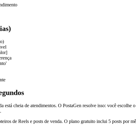
endimento
ias)
o)
ável
lor]
ferença
nto'
nte
segundos
da está cheia de atendimentos. O PostaGen resolve isso: você escolhe o 
.
eiros de Reels e posts de venda. O plano gratuito inclui 5 posts por mês 