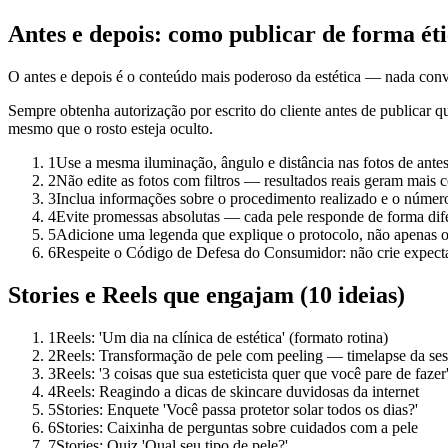
Antes e depois: como publicar de forma ét
O antes e depois é o conteúdo mais poderoso da estética — nada conve
Sempre obtenha autorização por escrito do cliente antes de publicar
mesmo que o rosto esteja oculto.
1
Use a mesma iluminação, ângulo e distância nas fotos de antes
2
Não edite as fotos com filtros — resultados reais geram mais 
3
Inclua informações sobre o procedimento realizado e o númer
4
Evite promessas absolutas — cada pele responde de forma dif
5
Adicione uma legenda que explique o protocolo, não apenas o 
6
Respeite o Código de Defesa do Consumidor: não crie expectat
Stories e Reels que engajam (10 ideias)
1
Reels: 'Um dia na clínica de estética' (formato rotina)
2
Reels: Transformação de pele com peeling — timelapse da se
3
Reels: '3 coisas que sua esteticista quer que você pare de fazer
4
Reels: Reagindo a dicas de skincare duvidosas da internet
5
Stories: Enquete 'Você passa protetor solar todos os dias?'
6
Stories: Caixinha de perguntas sobre cuidados com a pele
7
Stories: Quiz 'Qual seu tipo de pele?'