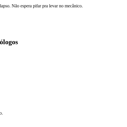
apso. Não espera pifar pra levar no mecânico.
cólogos
o.