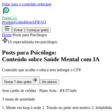
Pular para o conteúdo principal
Posta
Gen
Produto
Grátis
Blog
API
FAQ
Entrar
Começar grátis
Home
›
Posts para Psicólogos
IA especializada em
psicólogos
Posts para Psicólogo
:
Conteúdo sobre Saúde Mental com IA
Conteúdo que acolhe e educa sem infringir o CFP.
Testar 7 dias grátis
Ver planos
Sem cartão de crédito ·
Plano Solo
·
R$ 97/mês
3 sinais de ansiedade
1. Mente em loop à noite 2. Tensão no peito sem motivo 3. Irritabili