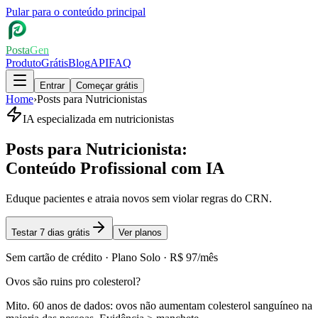
Pular para o conteúdo principal
Posta
Gen
Produto
Grátis
Blog
API
FAQ
Entrar
Começar grátis
Home
›
Posts para Nutricionistas
IA especializada em
nutricionistas
Posts para Nutricionista
:
Conteúdo Profissional com IA
Eduque pacientes e atraia novos sem violar regras do CRN.
Testar 7 dias grátis
Ver planos
Sem cartão de crédito ·
Plano Solo
·
R$ 97/mês
Ovos são ruins pro colesterol?
Mito. 60 anos de dados: ovos não aumentam colesterol sanguíneo na