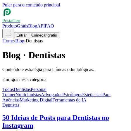
Pular para o conteúdo principal
Posta
Gen
Produto
Grátis
Blog
API
FAQ
Entrar
Começar grátis
Home
›
Blog
›
Dentistas
Blog ·
Dentistas
Conteúdo e estratégia para clínicas odontológicas.
2
artigos
nesta categoria
Todos
Dentistas
Personal
Trainer
Nutricionistas
Advogados
Psicólogos
Esteticistas
Para
Agências
Marketing Digital
Ferramentas de IA
Dentistas
50 Ideias de Posts para Dentistas no
Instagram