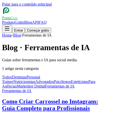
Pular para o conteúdo principal
Posta
Gen
Produto
Grátis
Blog
API
FAQ
Entrar
Começar grátis
Home
›
Blog
›
Ferramentas de IA
Blog ·
Ferramentas de IA
Guias sobre ferramentas e IA para social media.
1
artigo
nesta categoria
Todos
Dentistas
Personal
Trainer
Nutricionistas
Advogados
Psicólogos
Esteticistas
Para
Agências
Marketing Digital
Ferramentas de IA
Ferramentas de IA
Como Criar Carrossel no Instagram:
Guia Completo para Profissionais